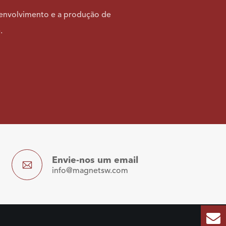
esenvolvimento e a produção de
.
Envie-nos um email

info@magnetsw.com