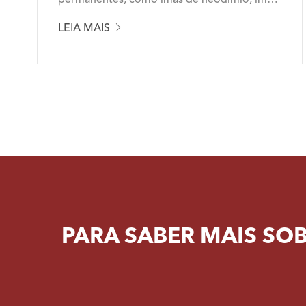
permanentes, como ímãs de neodímio, ímãs
de samário cobalto, ímãs de ferrite e ímãs

LEIA MAIS
AlNiCo, materiais magnéticos macios,
material magnético de letras...
PARA SABER MAIS SO