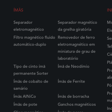
ÍMÃS
IN
Separador
Separador magnético
Mo
eletromagnético
da grelha giratória
El
Filtro magnético fluido
Removedor de ferro
Se
automático-duplo
eletromagnético em
Te
miniatura de grau de
Ci
laboratório
Pl
Tipo de cinto ímã
Ímã de Neodímio
Pr
permanente Sorter
al
Ímãs de cobalto de
Ímãs de Ferrite
Pó
samário
Pr
Ímãs AlNiCo
Ímãs de borracha
ma
Ímãs de pote
Ganchos magnéticos
In