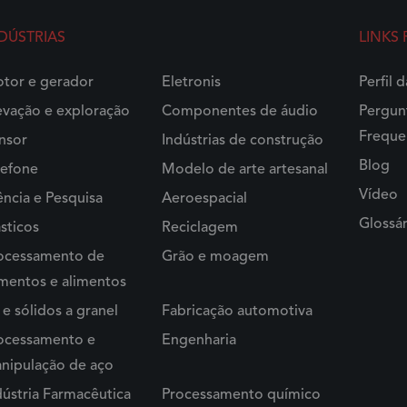
DÚSTRIAS
LINKS
tor e gerador
Eletronis
Perfil 
evação e exploração
Componentes de áudio
Pergun
Freque
nsor
Indústrias de construção
Blog
lefone
Modelo de arte artesanal
Vídeo
ência e Pesquisa
Aeroespacial
Glossár
ásticos
Reciclagem
ocessamento de
Grão e moagem
imentos e alimentos
 e sólidos a granel
Fabricação automotiva
ocessamento e
Engenharia
nipulação de aço
dústria Farmacêutica
Processamento químico