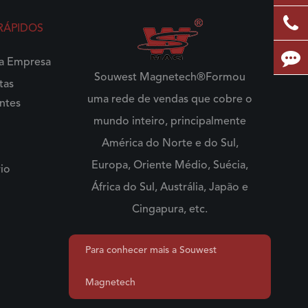
 RÁPIDOS
da Empresa
Souwest Magnetech®Formou
tas
uma rede de vendas que cobre o
ntes
mundo inteiro, principalmente
América do Norte e do Sul,
Europa, Oriente Médio, Suécia,
io
África do Sul, Austrália, Japão e
Cingapura, etc.
Para conhecer mais a Souwest
Magnetech