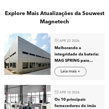
Explore Mais Atualizações da Souwest
Magnetech

APR 22 2026
Melhorando a
integridade da bateria:
MAG SPRING para
mostrar soluções
Leia mais +
avançadas de
separação magnética
em Stuttgart

APR 10 2026
Os 10 principais
fornecedores de ímãs