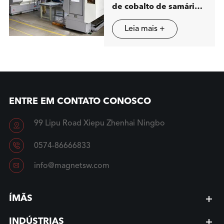
de cobalto de samário
(SmCo) na China
Leia mais +
ENTRE EM CONTATO CONOSCO
99 Lipu Road Xiepu Zhenhai Ningbo


0574-86666833

info@magnetsw.com
ÍMÃS
INDÚSTRIAS