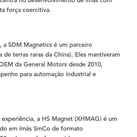
ncentra no desenvolvimento de ímãs com
a força coercitiva.
, a SDM Magnetics é um parceiro
 de terras raras da China). Eles mantiveram
 OEM da General Motors desde 2010,
penho para automação industrial e
e experiência, a HS Magnet (XHMAG) é um
izado em ímãs SmCo de formato