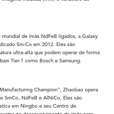
e mundial de ímãs NdFeB ligados, a Galaxy
dicado Sm-Co em 2012. Eles são
tura ultra-alta que podem operar de forma
obais Tier-1 como Bosch e Samsung.
l Manufacturing Champion", Zhaobao opera
ãs SmCo, NdFeB e AlNiCo. Eles são
gística em Ningbo e seu Centro de