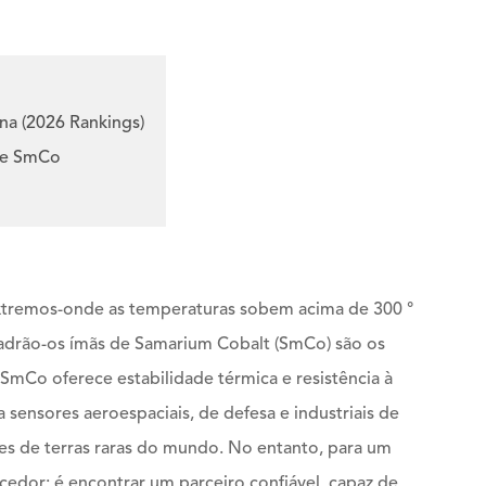
na (2026 Rankings)
 de SmCo
xtremos-onde as temperaturas sobem acima de 300 °
drão-os ímãs de Samarium Cobalt (SmCo) são os
 SmCo oferece estabilidade térmica e resistência à
sensores aeroespaciais, de defesa e industriais de
s de terras raras do mundo. No entanto, para um
edor; é encontrar um parceiro confiável, capaz de