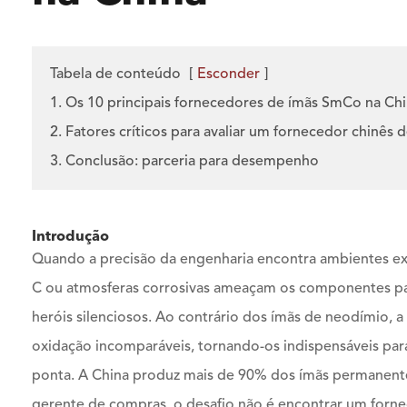
Tabela de conteúdo
[
Esconder
]
1. Os 10 principais fornecedores de ímãs SmCo na Chi
2. Fatores críticos para avaliar um fornecedor chinês
3. Conclusão: parceria para desempenho
Introdução
Quando a precisão da engenharia encontra ambientes e
C ou atmosferas corrosivas ameaçam os componentes pa
heróis silenciosos. Ao contrário dos ímãs de neodímio, a
oxidação incomparáveis, tornando-os indispensáveis para 
ponta. A China produz mais de 90% dos ímãs permanente
gerente de compras, o desafio não é encontrar um fornec