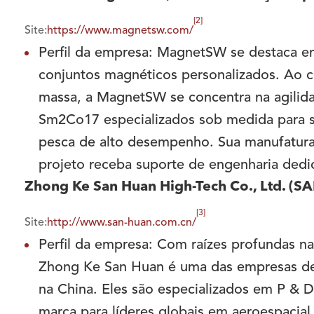
[2]
Site:
https://www.magnetsw.com/
Perfil da empresa: MagnetSW se destaca e
conjuntos magnéticos personalizados. Ao c
massa, a MagnetSW se concentra na agilid
Sm2Co17 especializados sob medida para s
pesca de alto desempenho. Sua manufatura
projeto receba suporte de engenharia dedi
Zhong Ke San Huan High-Tech Co., Ltd. (
[3]
Site:
http://www.san-huan.com.cn/
Perfil da empresa: Com raízes profundas n
Zhong Ke San Huan é uma das empresas de 
na China. Eles são especializados em P 
marca para líderes globais em aeroespacia