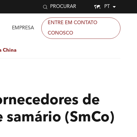


PT
PROCURAR
ENTRE EM CONTATO
EMPRESA
CONOSCO
a China
fornecedores de
e samário (SmCo)