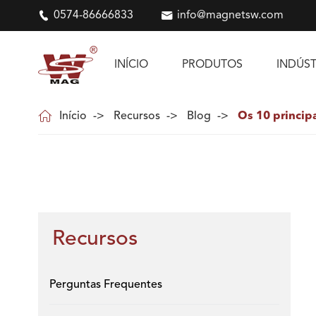

0574-86666833

info@magnetsw.com
INÍCIO
PRODUTOS
INDÚST

Início
Recursos
Blog
Os 10 princip
Recursos
Perguntas Frequentes