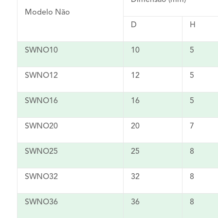
Dimensão (mm)
Modelo Não
D
H
SWNO10
10
5
SWNO12
12
5
SWNO16
16
5
SWNO20
20
7
SWNO25
25
8
SWNO32
32
8
SWNO36
36
8