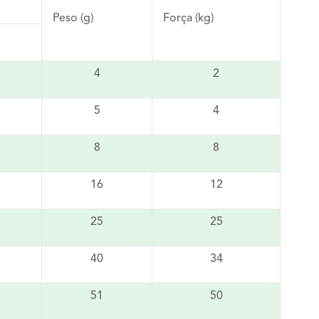
Peso (g)
Força (kg)
4
2
5
4
8
8
16
12
25
25
40
34
51
50