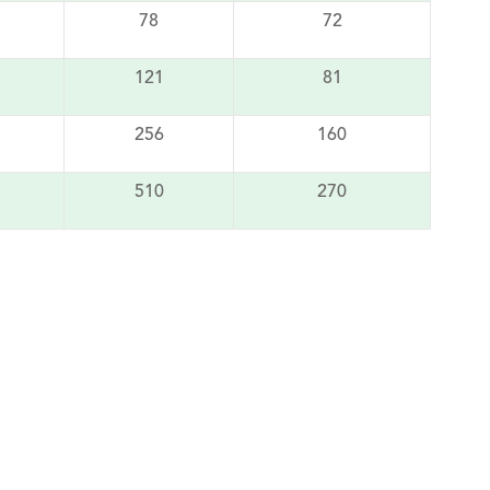
78
72
121
81
256
160
510
270