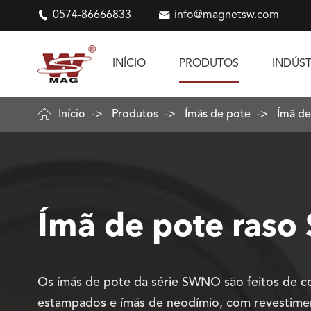

0574-86666833

info@magnetsw.com
INÍCIO
PRODUTOS
INDÚST

Início
Produtos
Ímãs de pote
Ímã de
Ímã de pote ras
Os ímãs de pote da série SWNO são feitos de c
estampados e ímãs de neodímio, com revestime