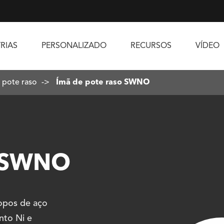
RIAS
PERSONALIZADO
RECURSOS
VÍDEO
 pote raso
Ímã de pote raso SWNO
o SWNO
opos de aço
nto Ni e