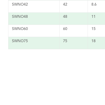
SWNO42
42
8.6
SWNO48
48
11
SWNO60
60
15
SWNO75
75
18