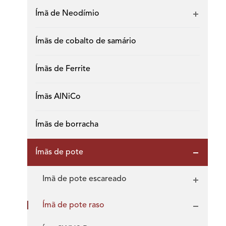
Ímã de Neodímio
Ímãs de cobalto de samário
Ímãs de Ferrite
Ímãs AlNiCo
Ímãs de borracha
Ímãs de pote
Imã de pote escareado
Ímã de pote raso