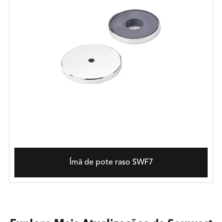
Ímã de pote raso SWF7