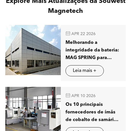
Explore Mais Atualizações da Souwest
Magnetech

APR 22 2026
Melhorando a
integridade da bateria:
MAG SPRING para
mostrar soluções
Leia mais +
avançadas de
separação magnética
em Stuttgart

APR 10 2026
Os 10 principais
fornecedores de ímãs
de cobalto de samário
(SmCo) na China