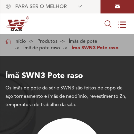



PARA SER O MELHOR



Início
Produtos
Ímãs de pote
Ímã de pote raso
Ímã SWN3 Pote raso
Ímã SWN3 Pote raso
Os ímãs de pote da série SWN3 são feitos de copo de
aço torneamento e ímãs de neodímio, revestimento Zn,
temperatura de trabalho da sala.