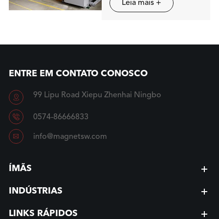
Leia mais +
ENTRE EM CONTATO CONOSCO
99 Lipu Road Xiepu Zhenhai Ningbo


0574-86666833

info@magnetsw.com
ÍMÃS
INDÚSTRIAS
LINKS RÁPIDOS