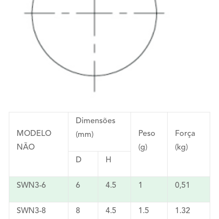
Dimensões
MODELO
Peso
Força
(mm)
NÃO
(g)
(kg)
D
H
SWN3-6
6
4.5
1
0,51
SWN3-8
8
4.5
1.5
1.32