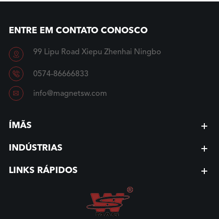
ENTRE EM CONTATO CONOSCO
99 Lipu Road Xiepu Zhenhai Ningbo


0574-86666833

info@magnetsw.com
ÍMÃS
INDÚSTRIAS
LINKS RÁPIDOS