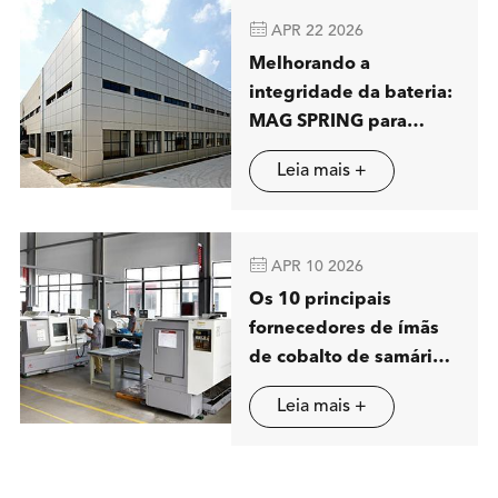

APR 22 2026
Melhorando a
integridade da bateria:
MAG SPRING para
mostrar soluções
Leia mais +
avançadas de
separação magnética
em Stuttgart

APR 10 2026
Os 10 principais
fornecedores de ímãs
de cobalto de samário
(SmCo) na China
Leia mais +