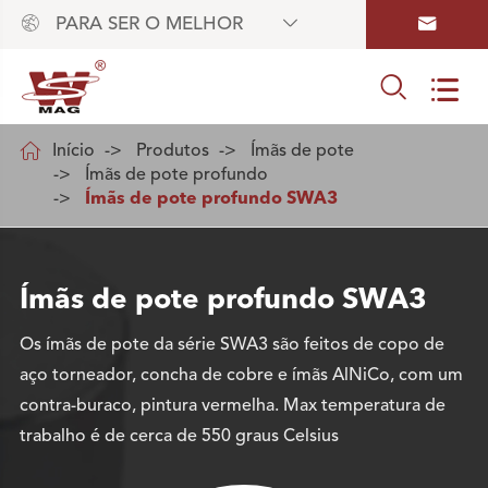



PARA SER O MELHOR



Início
Produtos
Ímãs de pote
Ímãs de pote profundo
Ímãs de pote profundo SWA3
Ímãs de pote profundo SWA3
Os ímãs de pote da série SWA3 são feitos de copo de
aço torneador, concha de cobre e ímãs AlNiCo, com um
contra-buraco, pintura vermelha. Max temperatura de
trabalho é de cerca de 550 graus Celsius