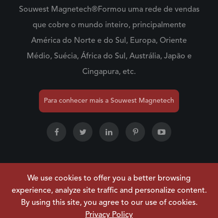
Souwest Magnetech®Formou uma rede de vendas
que cobre o mundo inteiro, principalmente
América do Norte e do Sul, Europa, Oriente
Médio, Suécia, África do Sul, Austrália, Japão e
Cingapura, etc.
Para conhecer mais a Souwest Magnetech
We use cookies to offer you a better browsing
Direitos autorais ©
NINGBO SOUWEST MAGNETECH
experience, analyze site traffic and personalize content.
DEVELOPMENT CO.,LTD.
Todos os direitos reservados.
By using this site, you agree to our use of cookies.
Mapa do site
|
Política de Privacidade
Privacy Policy